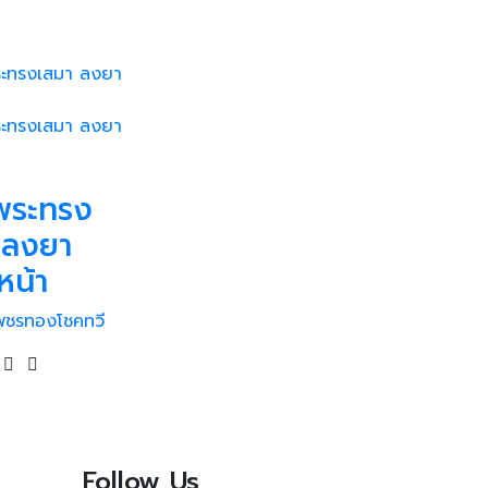
พระทรง
 ลงยา
หน้า
เพชรทองโชคทวี
Follow Us