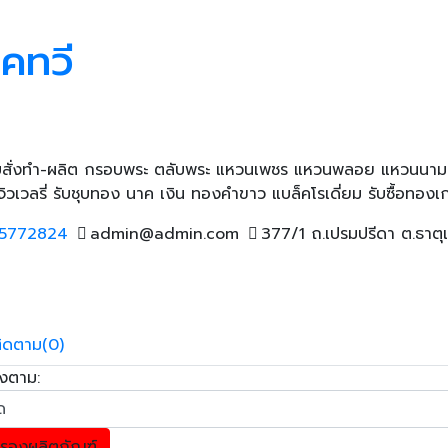
คทวี
ั่งทำ-ผลิต กรอบพระ ตลับพระ แหวนเพชร แหวนพลอย แหวนนามสกุล 
เวลรี่ รับชุบทอง นาค เงิน ทองคำขาว แบล็คโรเดี่ยม รับซื้อทอง
5772824
admin@admin.com
377/1 ถ.เปรมปรีดา ต.ธาต
ติดตาม
(0)
ยงตาม:
รองผลิตภัณฑ์