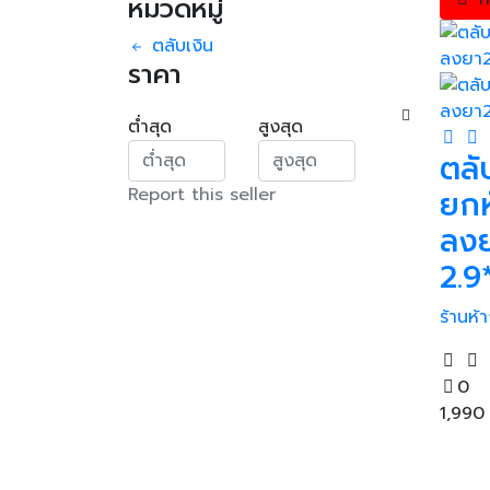
หมวดหมู่
ตลับเงิน
ราคา
ต่ำสุด
สูงสุด
ตลั
Report this seller
ยกห
ลงย
2.9
ร้านห
0
1,99