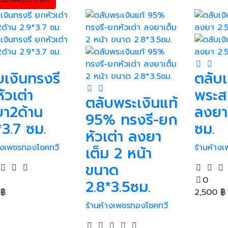
บเงินทรงรี
ตลับเ
ัวเต่า
พระส
ตลับพระเงินแท้
า2ด้าน
ลงยา
95% ทรงรี-ยก
*3.7 ซม.
ซม.
หัวเต่า ลงยา
้างเพชรทองโชคทวี
ร้านห้าง
เต็ม 2 หน้า
ขนาด
0
2.8*3.5ซม.
0
฿
2,500
฿
ร้านห้างเพชรทองโชคทวี