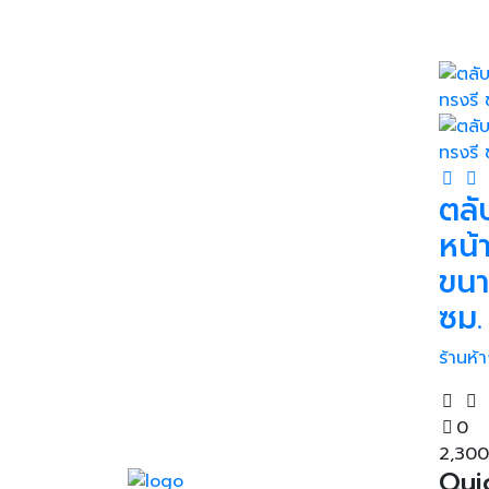
ตลั
หน้
ขนา
ซม.
ร้านห
0
2,30
Qui