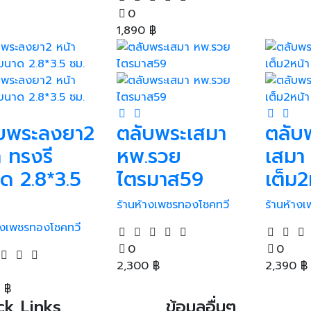
0
1,890
฿
บพระลงยา2
ตลับพระเสมา
ตลับ
า ทรงรี
หพ.รวย
เสมา
ด 2.8*3.5
ไตรมาส59
เต็ม2
ร้านห้างเพชรทองโชคทวี
ร้านห้าง
้างเพชรทองโชคทวี
0
0
2,300
฿
2,390
฿
0
฿
ck Links
ข้อมูลอื่นๆ