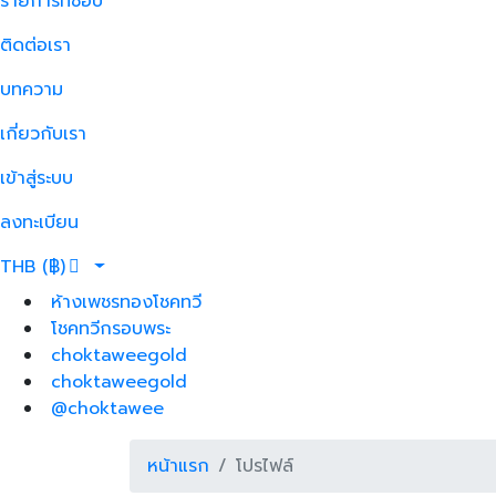
รายการที่ชอบ
ติดต่อเรา
บทความ
เกี่ยวกับเรา
เข้าสู่ระบบ
ลงทะเบียน
THB (฿)
ห้างเพชรทองโชคทวี
โชคทวีกรอบพระ
choktaweegold
choktaweegold
@choktawee
หน้าแรก
โปรไฟล์