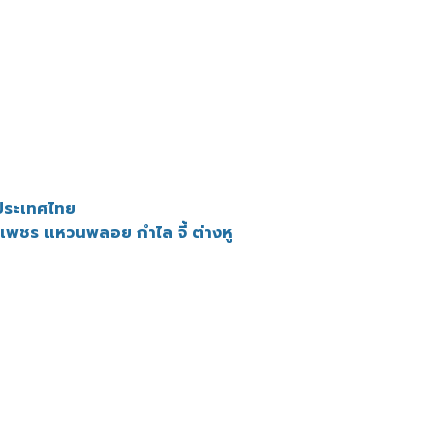
ประเทศไทย
พชร แหวนพลอย กำไล จี้ ต่างหู