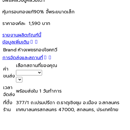
จี้พระหลวงปู่หลิวขี่เต่า
หุ้มกรอบทองแท้90% จี้พระขนาดเล็ก
ราคาองค์ละ 1,590 บาท
รายงานผลิตภัณฑ์นี้
ข้อมูลเพิ่มเติม
Brand
ห้างเพชรทองโชคทวี
การจัดส่งและสถานที่
เลือกสถานที่ของคุณ
ค่า
ขนส่ง
เวลา
พร้อมส่งใน 1 วันทำการ
จัดส่ง
ที่ตั้ง
377/1 ถ.เปรมปรีดา ต.ธาตุเชิงชุม อ.เมือง จ.สกลนคร
ร้าน
เทศบาลนครสกลนคร 47000, สกลนคร, ประเทศไทย