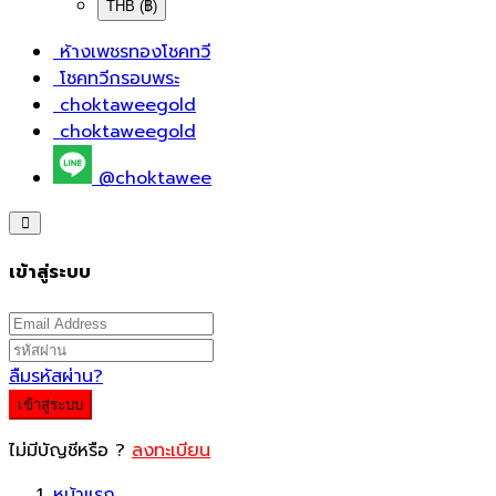
THB (฿)
ห้างเพชรทองโชคทวี
โชคทวีกรอบพระ
choktaweegold
choktaweegold
@choktawee
เข้าสู่ระบบ
ลืมรหัสผ่าน?
เข้าสู่ระบบ
ไม่มีบัญชีหรือ ?
ลงทะเบียน
หน้าแรก